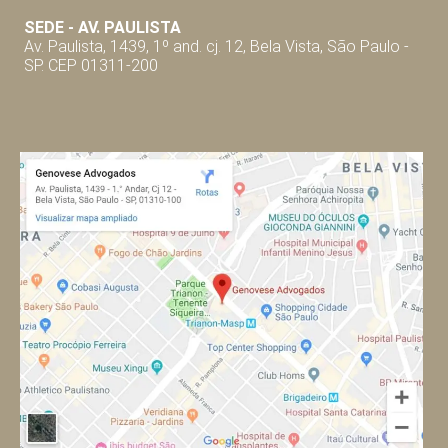
SEDE - AV. P
AULISTA
Av. Paulista, 1439, 1º and. cj. 12, Bela Vista, São Paulo -
SP. CEP 01311-200