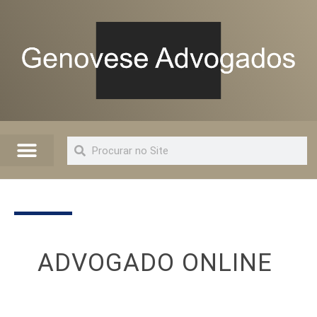
Quem Somos
Artigos e Informações
Advogado Online
ADVOGADO ONLINE