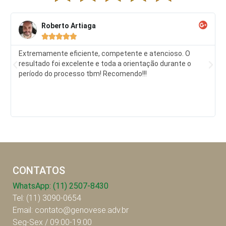
Roberto Artiaga





Extremamente eficiente, competente e atencioso. O
resultado foi excelente e toda a orientação durante o
período do processo tbm! Recomendo!!!
CONTATOS
WhatsApp: (11) 2507-8430
Tel: (11) 3090-0654
Email: contato@genovese.adv.br
Seg-Sex / 09:00-19:00