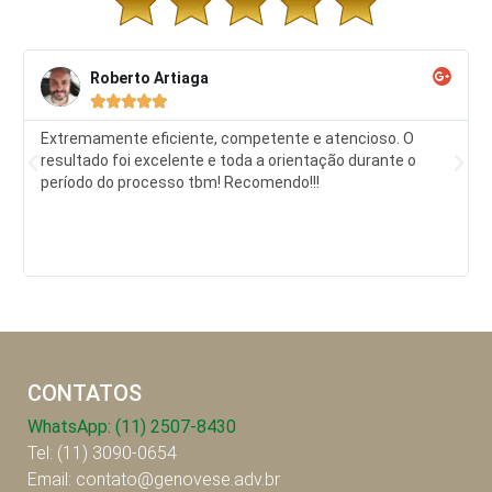
Roberto Artiaga





Extremamente eficiente, competente e atencioso. O
resultado foi excelente e toda a orientação durante o
período do processo tbm! Recomendo!!!
CONTATOS
WhatsApp: (11) 2507-8430
Tel: (11) 3090-0654
Email: contato@genovese.adv.br