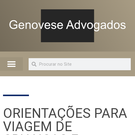
Quem Somos
Artigos e Informações
Advogado Online
ORIENTAÇÕES PARA
VIAGEM DE