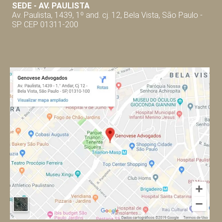
SEDE - AV. P
AULISTA
Av. Paulista, 1439, 1º and. cj. 12, Bela Vista, São Paulo -
SP. CEP 01311-200