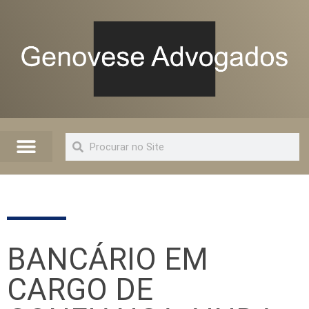
Quem Somos
Artigos e Informações
Advogado Online
BANCÁRIO EM
CARGO DE