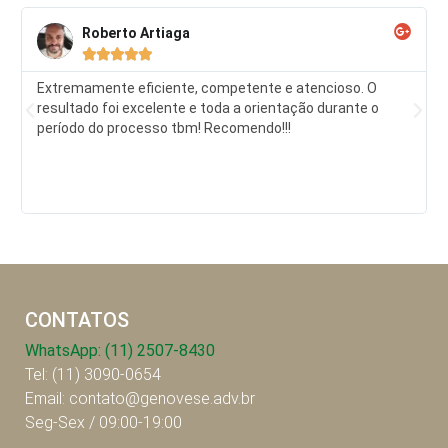
Roberto Artiaga





Extremamente eficiente, competente e atencioso. O
resultado foi excelente e toda a orientação durante o
período do processo tbm! Recomendo!!!
CONTATOS
WhatsApp: (11) 2507-8430
Tel: (11) 3090-0654
Email: contato@genovese.adv.br
Seg-Sex / 09:00-19:00